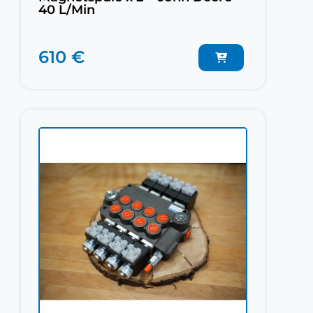
40 L/Min
610 €