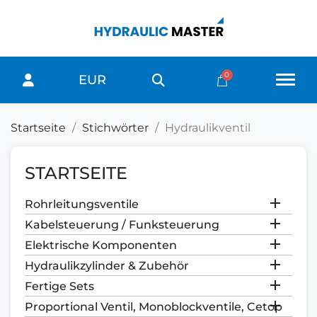
EUR
Startseite
Stichwörter
Hydraulikventil
STARTSEITE

Rohrleitungsventile

Kabelsteuerung / Funksteuerung

Elektrische Komponenten

Hydraulikzylinder & Zubehör

Fertige Sets

Proportional Ventil, Monoblockventile, Cetop