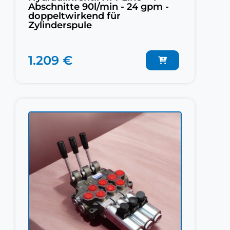
Abschnitte 90l/min - 24 gpm -
doppeltwirkend für
Zylinderspule
1.209 €