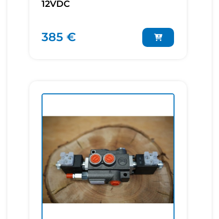
12VDC
385 €