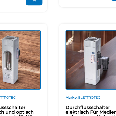
ETTROTEC
Marke
ELETTROTEC
ussschalter
Durchflussschalter
sch und optisch
elektrisch Für Medie