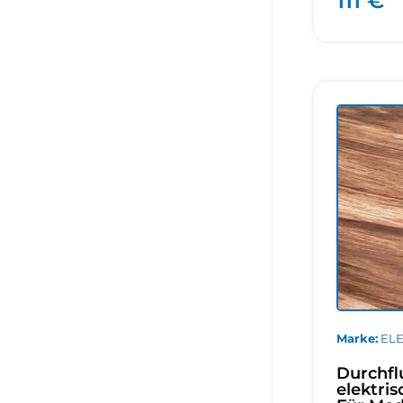
111 €
Marke
EL
Durchfl
elektri