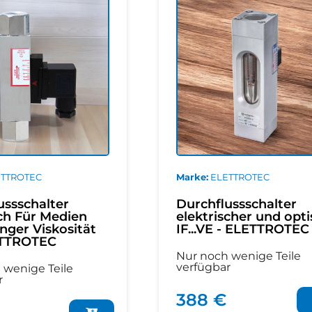
ETTROTEC
Marke
ELETTROTEC
ussschalter
Durchflussschalter
sch Für Medien
elektrischer und opti
nger Viskosität
IF...VE - ELETTROTEC
ETTROTEC
Nur noch wenige Teile
verfügbar
 wenige Teile
r
388 €