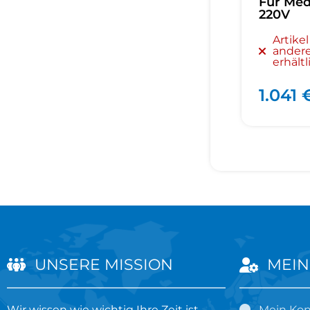
Für Medi
220V
Artike
andere
erhältl
1.041 
UNSERE MISSION
MEIN
Wir wissen wie wichtig Ihre Zeit ist.
Mein Ko