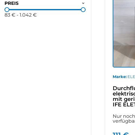
PREIS
83 €
-
1.042 €
Marke
EL
Durchfl
elektri
mit geri
IFE EL
Nur noch
verfügba