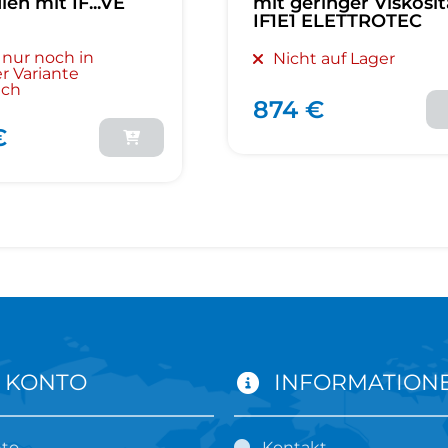
en mit IF...VE
mit geringer Viskosit
IF1E1 ELETTROTEC
l nur noch in
Nicht auf Lager
r Variante
ich
874 €
€
 KONTO
INFORMATION
nto
Kontakt