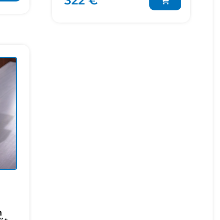
322 €
n