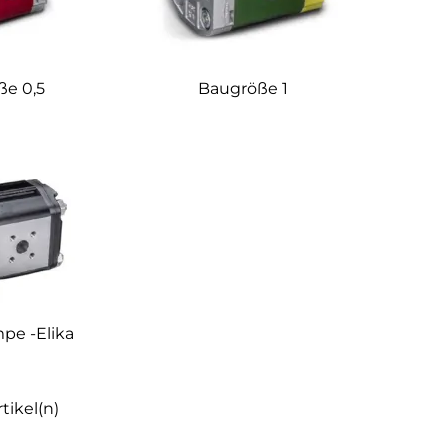
ße 0,5
Baugröße 1
pe -Elika
rtikel(n)