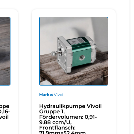
Marke
Vivoil
ppe
Hydraulikpumpe Vivoil
,16-
Gruppe 1,
voil
Fördervolumen: 0,91-
9,88 ccm/U,
Frontflansch:
71,9mmx52,4mm,