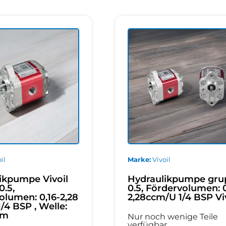
il
Marke
Vivoil
ikpumpe Vivoil
Hydraulikpumpe gru
0.5,
0.5, Fördervolumen: 0
olumen: 0,16-2,28
2,28ccm/U 1/4 BSP Vi
/4 BSP , Welle:
mm
Nur noch wenige Teile
verfügbar