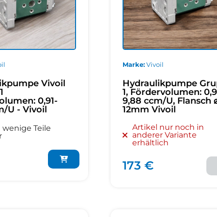
il
Marke
Vivoil
ikpumpe Vivoil
Hydraulikpumpe Gr
1
1, Fördervolumen: 0,9
olumen: 0,91-
9,88 ccm/U, Flansch 
/U - Vivoil
12mm Vivoil
Artikel nur noch in
 wenige Teile
anderer Variante
r
erhältlich
173 €