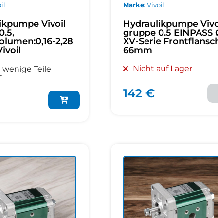
il
Marke
Vivoil
ikpumpe Vivoil
Hydraulikpumpe Vivo
0.5,
gruppe 0.5 EINPASS 
olumen:0,16-2,28
XV-Serie Frontflansch
ivoil
66mm
Nicht auf Lager
 wenige Teile
r
142 €