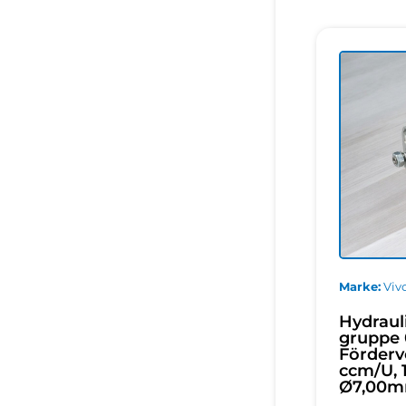
Marke
Vivo
Hydraul
gruppe 
Förderv
ccm/U, 1
Ø7,00