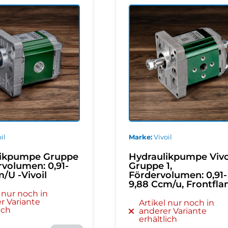
il
Marke
Vivoil
likpumpe Gruppe
Hydraulikpumpe Vivo
rvolumen: 0,91-
Gruppe 1,
/U -Vivoil
Fördervolumen: 0,91-
9,88 Ccm/u, Frontfla
l nur noch in
r Variante
Artikel nur noch in
ich
anderer Variante
erhältlich