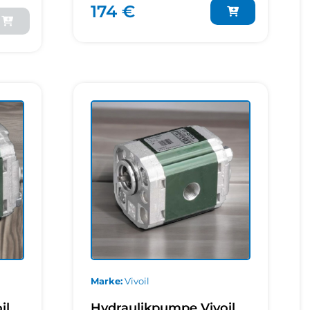
174 €
Marke
Vivoil
il
Hydraulikpumpe Vivoil