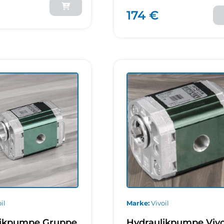
174 €
il
Marke
Vivoil
likpumpe Gruppe
Hydraulikpumpe Vivo