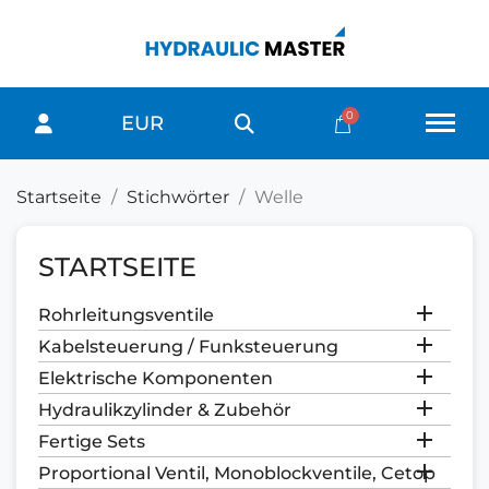
EUR
Startseite
Stichwörter
Welle
STARTSEITE

Rohrleitungsventile

Kabelsteuerung / Funksteuerung

Elektrische Komponenten

Hydraulikzylinder & Zubehör

Fertige Sets

Proportional Ventil, Monoblockventile, Cetop