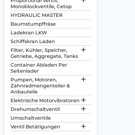
Proportional Ventil,
Monoblockventile, Cetop
HYDRAULIC MASTER
Baumstumpffräse
Ladekran LKW
Schiffskran Laden

Filter, Kühler, Speicher,
Getriebe, Aggregate, Tanks
Container Abladen Per
Seitenlader

Pumpen, Motoren,
Zahnradmengenteiler &
Anbauteile

Elektrische Motorvibratoren

Drehumschaltventil
Umschaltventile

Ventil Betätigungen