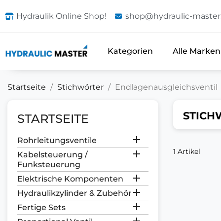
Hydraulik Online Shop!
shop@hydraulic-master
Kategorien
Alle Marken
Startseite
Stichwörter
Endlagenausgleichsventil
STICH
STARTSEITE

Rohrleitungsventile
1 Artikel

Kabelsteuerung /
Funksteuerung

Elektrische Komponenten

Hydraulikzylinder & Zubehör

Fertige Sets
