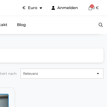
€
Euro
Anmelden
0 €
takt
Blog

tiert nach:
Relevanz