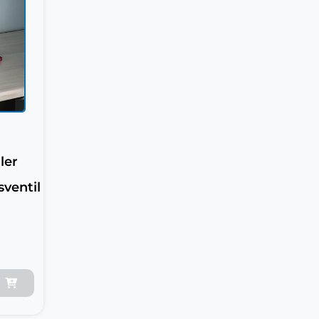
ler
ventil