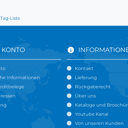
 Tag-Liste
 KONTO
INFORMATION
nto
Kontakt
che Informationen
Lieferung
editbelege
Rückgaberecht
ressen
Über uns
ung
Kataloge und Broschü
Youtube Kanal
Von unseren Kunden