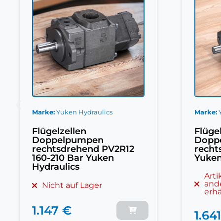
Marke
Yuken Hydraulics
Marke
Flügelzellen
Flüge
Doppelpumpen
Dopp
rechtsdrehend PV2R13
recht
Yuken Hydraulics SAE 3"
600 U
Hydra
Artikel nur noch in
anderer Variante
Nich
erhältlich
1.70
1.641 €