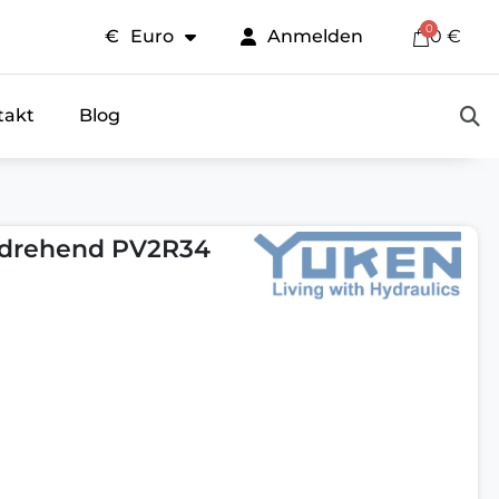
€
Euro
Anmelden
0 €
takt
Blog
sdrehend PV2R34