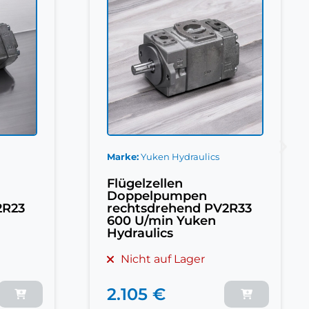
Marke
Yuken Hydraulics
Flügelzellen
Doppelpumpen
2R33
rechtsdrehend PV2R14
750 U/min Yuken
Hydraulics
Nicht auf Lager
2.795 €