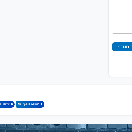
ulics
flügelzellen