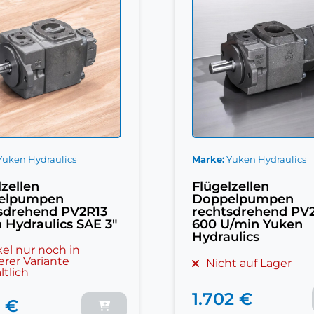
Yuken Hydraulics
Marke
Yuken Hydraulics
lzellen
Flügelzellen
elpumpen
Doppelpumpen
sdrehend PV2R23
rechtsdrehend PV
/min Yuken
600 U/min Yuken
ulics
Hydraulics
t auf Lager
Nicht auf Lager
2 €
2.105 €