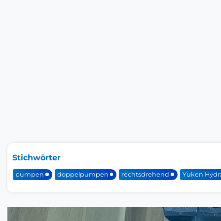
Stichwörter
pumpen
doppelpumpen
rechtsdrehend
Yuken Hydra