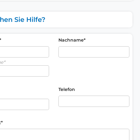
hen Sie Hilfe?
*
Nachname*
me*
Telefon
t*