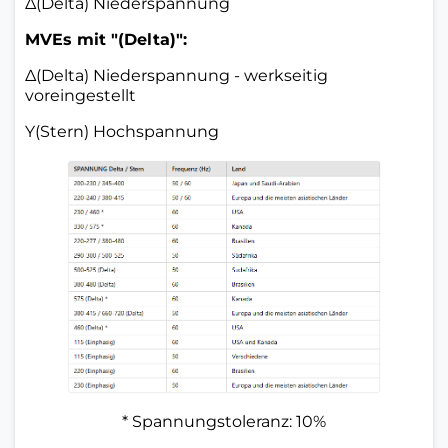
Δ(Delta) Niederspannung
MVEs mit "(Delta)":
Δ(Delta) Niederspannung - werkseitig
voreingestellt
Y(Stern) Hochspannung
* Spannungstoleranz: 10%