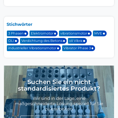
Stichwörter
3 Phasen
Elektromotor
vibrationsmotor
MVE
OLI
Verdichtung des Betons
oli Vibra
industrieller Vibrationsmotor
Vibrator Phase 3
Suchen Sie ein nicht
standardisiertes Produkt?
Wir sind in der Lage, eine
maßgeschneiderte Lösung speziell für Sie
zu erarbeiten.