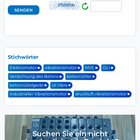
Stichwörter
Elektromotor
vibrationsmotor
MVE
OLI
Verdichtung des Betons
betonrüttler
betonrüttelgerät
oli Vibra
industrieller Vibrationsmotor
druckluft vibrationsmotor
Suchen Sie ein nicht