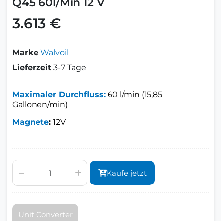
Q45 60l/Min 12 V
3.613 €
Marke
Walvoil
Lieferzeit
3-7 Tage
Maximaler Durchfluss:
60 l/min (15,85
Gallonen/min)
Magnete
:
12V
Kaufe jetzt
Unit Converter