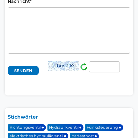
Nachricht*
Stichwörter
Richtungsventil
Hydraulikventil
Funksteuerung
elektrisches hydraulikventil
badestnost