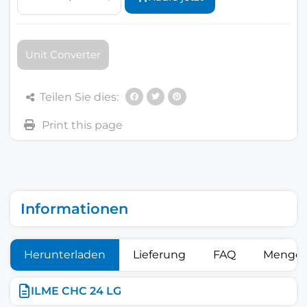
Unit Converter
Teilen Sie dies:
Informationen
Herunterladen
Lieferung
FAQ
Mengen
ILME CHC 24 LG