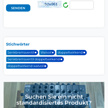
Stichwörter
Senkbremsventil
Walvoil
doppeltwirkend
Senkbremsventil doppeltwirkend
doppeltwirkend walvoil
Suchen Sie ein nicht
standardisiertes Produkt?