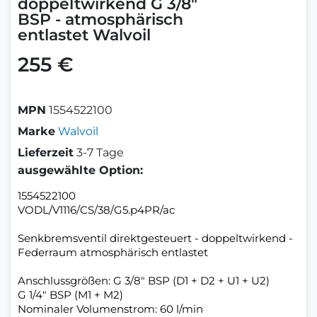
doppeltwirkend G 3/8"
BSP - atmosphärisch
entlastet Walvoil
255 €
MPN
1554522100
Marke
Walvoil
Lieferzeit
3-7 Tage
ausgewählte Option:
1554522100
VODL/V1116/CS/38/G5.p4PR/ac
Senkbremsventil direktgesteuert - doppeltwirkend -
Federraum atmosphärisch entlastet
Anschlussgrößen: G 3/8" BSP (D1 + D2 + U1 + U2)
G 1/4" BSP (M1 + M2)
Nominaler Volumenstrom: 60 l/min