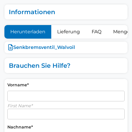
Informationen
Herunterladen
Lieferung
FAQ
Mengen
Senkbremsventil_Walvoil
Brauchen Sie Hilfe?
Vorname*
First Name*
Nachname*