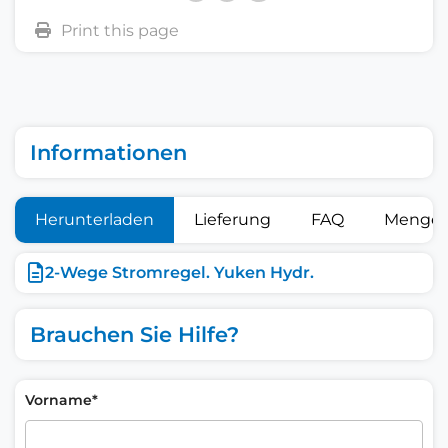
Informationen
Herunterladen
Lieferung
FAQ
Mengen
2-Wege Stromregel. Yuken Hydr.
Brauchen Sie Hilfe?
Vorname*