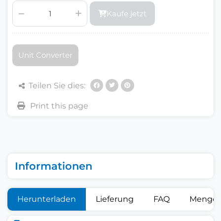
Kaufe jetzt
Unit Converter
Teilen Sie dies:
Informationen
Herunterladen
Lieferung
FAQ
Mengen