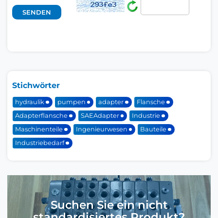
Stichwörter
hydraulik
pumpen
adapter
Flansche
Adapterflansche
SAEAdapter
Industrie
Maschinenteile
Ingenieurwesen
Bauteile
Industriebedarf
Suchen Sie ein nicht
standardisiertes Produkt?