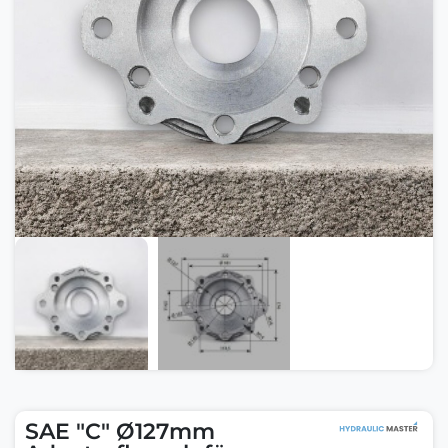
SAE "C" Ø127mm