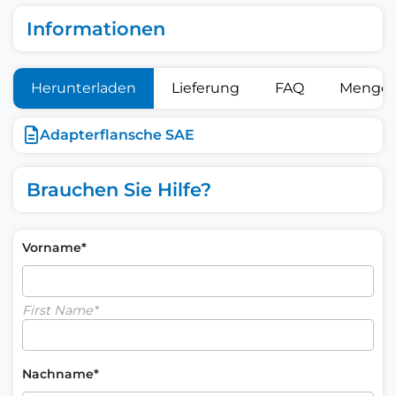
Informationen
Herunterladen
Lieferung
FAQ
Mengen
Adapterflansche SAE
Brauchen Sie Hilfe?
Vorname*
First Name*
Nachname*