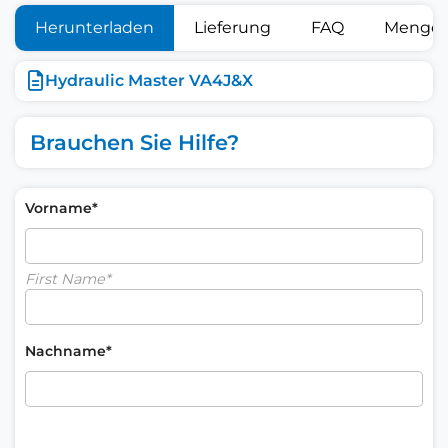
Herunterladen
Lieferung
FAQ
Mengen
Hydraulic Master VA4J&X
Brauchen Sie Hilfe?
Vorname*
First Name*
Nachname*