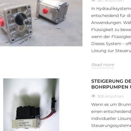
367 Ansichten
In Hydrauliksysteme
entscheidend für die
Anwendungen. Wäh
Flüssigkeit zu bew
wenn der Flüssigke
Dieses System – of
Lösung zur Steueru
Read more
STEIGERUNG DE
BOHRPUMPEN 
369 Ansichten
Wenn es um Brunnen
einen entscheidend
individueller Lösung
Steuerungssysteme