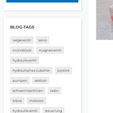
BLOG-TAGS
wegeventil
servo
monoblock
magnetventil
hydrauikventil
hydraulisches zubehör
joystick
pumpen
sektion
schwermaschinen
radio
kräne
motoren
hydraulikventil
steuerung