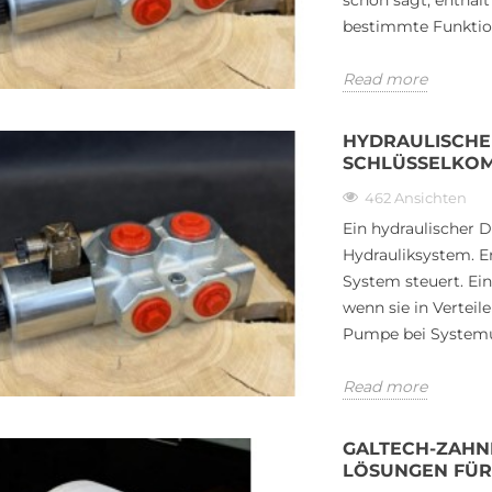
schon sagt, enthält
bestimmte Funktio
Read more
HYDRAULISCHE
SCHLÜSSELKOM
462 Ansichten
Ein hydraulischer 
Hydrauliksystem. Er
System steuert. Ei
wenn sie in Verteile
Pumpe bei Systemun
D ZUR
MAGNETVENTILSTEUERUNG:
YNERGIE
DER SCHLÜSSEL ZUR
Read more
V JOYSTICKS
EFFIZIENTEN HYDRAULIK
IKVENTILEN
1361 Ansichten
GALTECH-ZAHNR
LÖSUNGEN FÜR
Magnetventile sind unverzichtbare