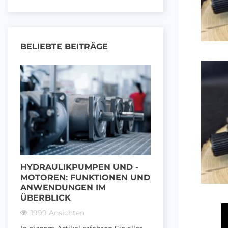
BELIEBTE BEITRÄGE
HYDRAULIKPUMPEN UND -
VON DER HAN
MOTOREN: FUNKTIONEN UND
MASCHINE: S
ANWENDUNGEN IM
ZWISCHEN 12
ÜBERBLICK
UND HYDRAUL
1999 Ansichten
1501 Ansichten