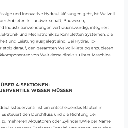
ssige und innovative Hydrauliklösungen geht, ist Walvoil
HYDRAULISCHE DIVERTER
GALTECH-ZAHNRA
der Anbieter. In Landwirtschaft, Bauwesen,
VERSTEHEN:
LANGLEBIGE, EFFI
nd Industrieanwendungen vertrauenswürdig, integriert
SCHLÜSSELKOMPONENTEN
LÖSUNGEN FÜR IN
 Elektronik und Mechatronik zu kompletten Systemen, die
IN HYDRAULIKSYSTEMEN
UND TRANSPORT
erheit und Leistung ausgelegt sind. Bei Hydraulic-
462 Ansichten
482 Ansichten
r stolz darauf, den gesamten Walvoil-Katalog anzubieten
Ein hydraulischer Diverter ist eine
Galtech-Zahnradpumpe
kkomponenten von Weltklasse direkt zu Ihrer Maschine...
entscheidende Komponente in
Industrie- und
jedem Hydrauliksystem. Er fungiert
Transportanwendungen
als Ventil, das...
zuverlässige und gleic
Leistung...
E ÜBER 4-SEKTIONEN-
Read more
UERVENTILE WISSEN MÜSSEN
Read more
rauliksteuerventil ist ein entscheidendes Bauteil in
 Es steuert den Durchfluss und die Richtung der
it zu mehreren Aktuatoren oder Zylindern.Wie der Name