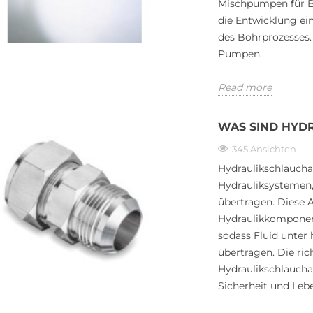
Mischpumpen für Bo
die Entwicklung e
des Bohrprozesses.
Pumpen...
Read more
WAS SIND HYD
345 Ansichten
Hydraulikschlaucha
Hydrauliksystemen,
übertragen. Diese 
Hydraulikkomponen
sodass Fluid unter
übertragen. Die ric
Hydraulikschlauchan
Sicherheit und Leb