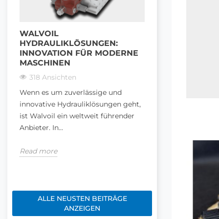
WALVOIL
ALLES, WAS S
HYDRAULIKLÖSUNGEN:
SEKTIONEN-
INNOVATION FÜR MODERNE
HYDRAULIKST
MASCHINEN
WISSEN MÜS
318 Ansichten
475 Ansichten
Wenn es um zuverlässige und
Ein 4-Sektionen-
innovative Hydrauliklösungen geht,
Hydrauliksteuerven
ist Walvoil ein weltweit führender
entscheidendes B
Anbieter. In...
Hydrauliksysteme
Durchfluss...
Read more
Read more
ALLE NEUSTEN BEITRÄGE
ANZEIGEN