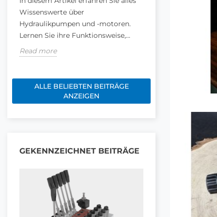
In diesem Artikel erfahren Sie alles
In der modernen
Wissenswerte über
Maschinensteueru
Hydraulikpumpen und -motoren.
Joysticks und Hyd
Lernen Sie ihre Funktionsweise,...
entscheidende Roll
Read more
Read more
ALLE BELIEBTEN BEITRÄGE
ANZEIGEN
GEKENNZEICHNET BEITRÄGE