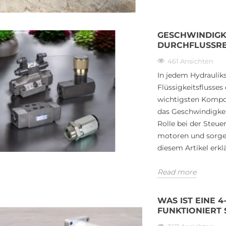
GESCHWINDIGK
DURCHFLUSSRE
IE ÜBER 4-
WIE DIE RICHTIGEN
HYDRAULIKKOMPONENTEN
461 Ansichten
EUERVENTILE
DIE LEISTUNG VON TRAKTOR-
In jedem Hydraulik
SEN
LADERN MAXIMIEREN
Flüssigkeitsflusses
448 Ansichten
wichtigsten Kompon
das Geschwindigkeit
Traktor-Lader sind die Arbeitstiere
Rolle bei der Steu
til ist ein
der modernen Landwirtschaft, des
motoren und sorgen
auteil in
Bauwesens und der
diesem Artikel erklä
n. Es steuert den
Landschaftsgestaltung. Ob Sie...
Read more
Read more
WAS IST EINE
FUNKTIONIERT 