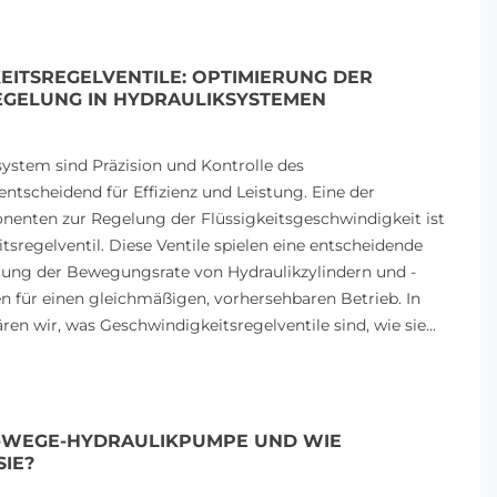
EITSREGELVENTILE: OPTIMIERUNG DER
GELUNG IN HYDRAULIKSYSTEMEN
HYDRAULISCHE DIVERTER
GALTECH-ZAHNRA
VERSTEHEN:
LANGLEBIGE, EFFI
SCHLÜSSELKOMPONENTEN
LÖSUNGEN FÜR IN
system sind Präzision und Kontrolle des
IN HYDRAULIKSYSTEMEN
UND TRANSPORT
 entscheidend für Effizienz und Leistung. Eine der
462 Ansichten
482 Ansichten
enten zur Regelung der Flüssigkeitsgeschwindigkeit ist
sregelventil. Diese Ventile spielen eine entscheidende
Ein hydraulischer Diverter ist eine
Galtech-Zahnradpumpe
erung der Bewegungsrate von Hydraulikzylindern und -
entscheidende Komponente in
Industrie- und
 für einen gleichmäßigen, vorhersehbaren Betrieb. In
jedem Hydrauliksystem. Er fungiert
Transportanwendungen
ren wir, was Geschwindigkeitsregelventile sind, wie sie...
als Ventil, das...
zuverlässige und gleic
Leistung...
Read more
Read more
 4-WEGE-HYDRAULIKPUMPE UND WIE
SIE?