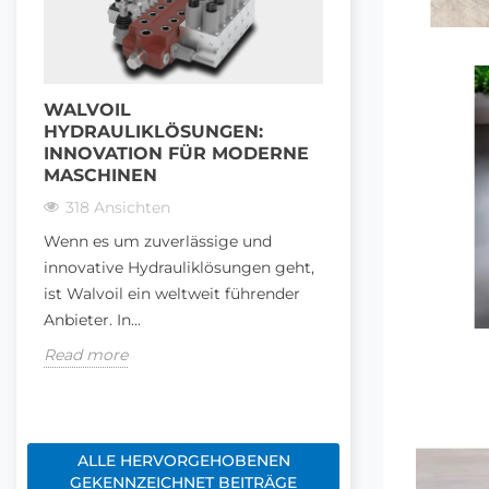
WALVOIL
ALLES, WAS S
HYDRAULIKLÖSUNGEN:
SEKTIONEN-
INNOVATION FÜR MODERNE
HYDRAULIKST
MASCHINEN
WISSEN MÜS
318 Ansichten
475 Ansichten
Wenn es um zuverlässige und
Ein 4-Sektionen-
innovative Hydrauliklösungen geht,
Hydrauliksteuerven
ist Walvoil ein weltweit führender
entscheidendes B
Anbieter. In...
Hydrauliksysteme
Durchfluss...
Read more
Read more
ALLE HERVORGEHOBENEN
GEKENNZEICHNET BEITRÄGE