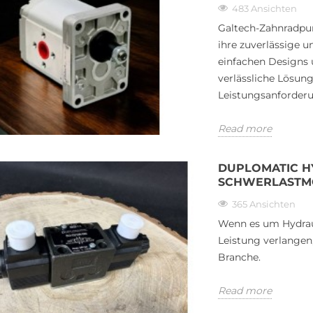
Komponenten in modernen
483 Ansichten
ng spielen 12V
Hydrauliksystemen. In diesem
Galtech-Zahnradpu
raulikventile eine
Blogbeitrag erfahren Sie, wie...
ihre zuverlässige u
e. Diese...
Read more
einfachen Designs 
verlässliche Lösung
Leistungsanforder
Read more
DUPLOMATIC H
SCHWERLASTMO
365 Ansichten
Wenn es um Hydraul
Leistung verlangen
Branche.
Read more