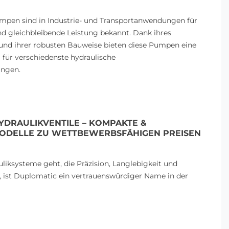
Dieser Blogbeitrag zeigt, wie Servo-
In diesem Beitrag verg
Hydrauliksysteme durch die
Monoblock- und Sektio
mpen sind in Industrie- und Transportanwendungen für
Kombination von elektrischer
zwei gängige Ventiltyp
nd gleichbleibende Leistung bekannt. Dank ihres
Steuerung und...
Hydraulik. Wir...
und ihrer robusten Bauweise bieten diese Pumpen eine
Read more
Read more
 für verschiedenste hydraulische
ungen.
YDRAULIKVENTILE – KOMPAKTE &
DELLE ZU WETTBEWERBSFÄHIGEN PREISEN
iksysteme geht, die Präzision, Langlebigkeit und
, ist Duplomatic ein vertrauenswürdiger Name in der