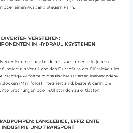
 es vier separate Schieber (Spools), von denen jeder eine
n oder einen Ausgang steuern kann.
 DIVERTER VERSTEHEN:
PONENTEN IN HYDRAULIKSYSTEMEN
Diverter ist eine entscheidende Komponente in jedem
 fungiert als Ventil, das den Durchfluss der Flüssigkeit im
ne wichtige Aufgabe hydraulischer Diverter, insbesondere
rblöcken (Manifolds) integriert sind, besteht darin, die
terbrechungen oder -stillständen zu entlasten.
SERVO-HYDRAULIK IN DER
HYDRAULIKVENTIL
INDUSTRIE: KRAFT,
FOKUS: MONOBLO
PRÄZISION UND
SEKTIONAL – DIE 
ZUKUNFTSTECHNOLOGIE
WAHL FÜR IHRE 
ADPUMPEN: LANGLEBIGE, EFFIZIENTE
1303 Ansichten
1170 Ansichten
 INDUSTRIE UND TRANSPORT