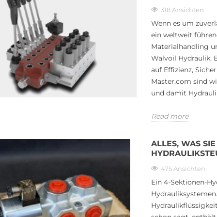
318 Ansichten
Wenn es um zuverlä
IE ÜBER 4-
WIE DIE RICHTIGEN
ein weltweit führen
HYDRAULIKKOMPONENTEN
Materialhandling u
EUERVENTILE
DIE LEISTUNG VON TRAKTOR-
Walvoil Hydraulik,
SEN
LADERN MAXIMIEREN
auf Effizienz, Sich
448 Ansichten
Master.com sind wi
Traktor-Lader sind die Arbeitstiere
und damit Hydrauli
til ist ein
der modernen Landwirtschaft, des
auteil in
Bauwesens und der
Read more
n. Es steuert den
Landschaftsgestaltung. Ob Sie...
ALLES, WAS SI
Read more
HYDRAULIKSTE
475 Ansichten
Ein 4-Sektionen-Hyd
Hydrauliksystemen.
Hydraulikflüssigke