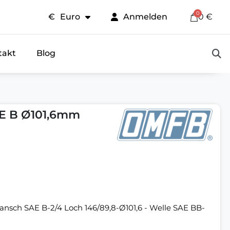
€
Euro
Anmelden
0 €
takt
Blog
E B Ø101,6mm
nsch SAE B-2/4 Loch 146/89,8-Ø101,6 - Welle SAE BB-