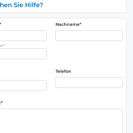
hen Sie Hilfe?
*
Nachname*
me*
Telefon
t*