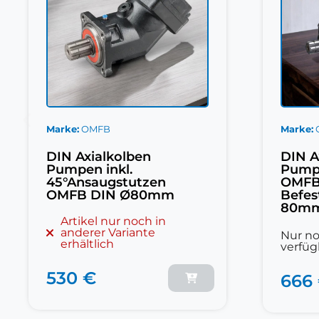
Marke
OMFB
Marke
DIN Axialkolben
DIN A
Pumpen inkl.
Pump
45°Ansaugstutzen
OMFB
OMFB DIN Ø80mm
Befes
80m
Artikel nur noch in
anderer Variante
Nur no
erhältlich
verfüg
530 €
666