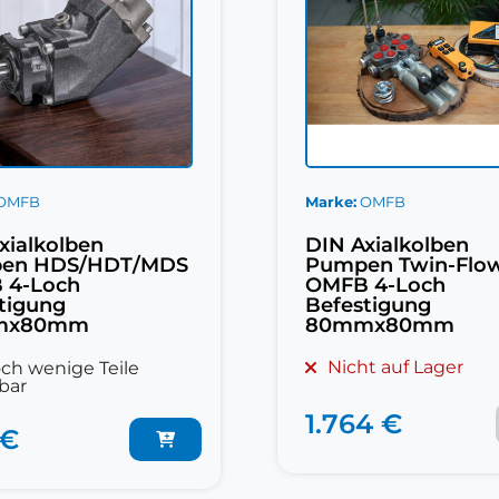
OMFB
Marke
OMFB
xialkolben
DIN Axialkolben
en HDS/HDT/MDS
Pumpen Twin-Flo
 4-Loch
OMFB 4-Loch
tigung
Befestigung
mx80mm
80mmx80mm
Nicht auf Lager
ch wenige Teile
bar
1.764 €
 €