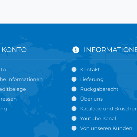
 KONTO
INFORMATION
nto
Kontakt
che Informationen
Lieferung
editbelege
Rückgaberecht
ressen
Über uns
ung
Kataloge und Broschü
Youtube Kanal
Von unseren Kunden