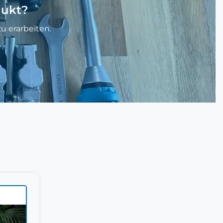
dukt?
u erarbeiten.