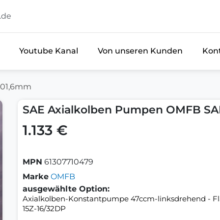
.de
Youtube Kanal
Von unseren Kunden
Kon
101,6mm
SAE Axialkolben Pumpen OMFB SA
1.133 €
MPN
61307710479
Marke
OMFB
ausgewählte Option:
Axialkolben-Konstantpumpe 47ccm-linksdrehend - Fla
15Z-16/32DP