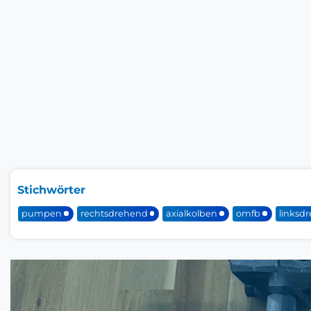
Stichwörter
pumpen
rechtsdrehend
axialkolben
omfb
linksd