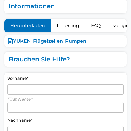
Informationen
Herunterladen
Lieferung
FAQ
Mengen
YUKEN_Flügelzellen_Pumpen
Brauchen Sie Hilfe?
Vorname*
First Name*
Nachname*