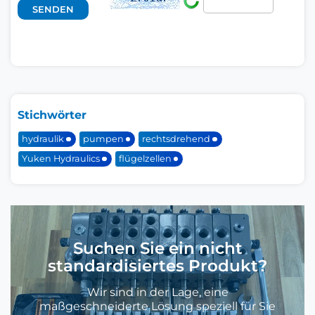
Stichwörter
hydraulik
pumpen
rechtsdrehend
Yuken Hydraulics
flügelzellen
Suchen Sie ein nicht
standardisiertes Produkt?
Wir sind in der Lage, eine
maßgeschneiderte Lösung speziell für Sie