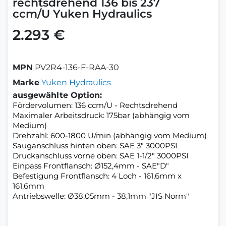
rechtsdrehend 136 bis 237
ccm/U Yuken Hydraulics
2.293 €
MPN
PV2R4-136-F-RAA-30
Marke
Yuken Hydraulics
ausgewählte Option:
Fördervolumen: 136 ccm/U - Rechtsdrehend
Maximaler Arbeitsdruck: 175bar (abhängig vom
Medium)
Drehzahl: 600-1800 U/min (abhängig vom Medium)
Sauganschluss hinten oben: SAE 3" 3000PSI
Druckanschluss vorne oben: SAE 1-1/2" 3000PSI
Einpass Frontflansch: Ø152,4mm - SAE"D"
Befestigung Frontflansch: 4 Loch - 161,6mm x
161,6mm
Antriebswelle: Ø38,05mm - 38,1mm "JIS Norm"