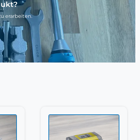
dukt?
u erarbeiten.