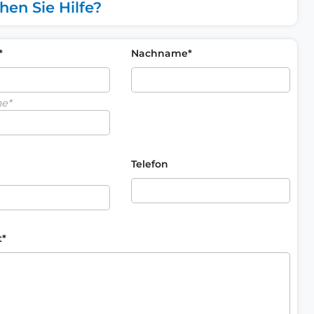
hen Sie Hilfe?
*
Nachname*
me*
Telefon
t*