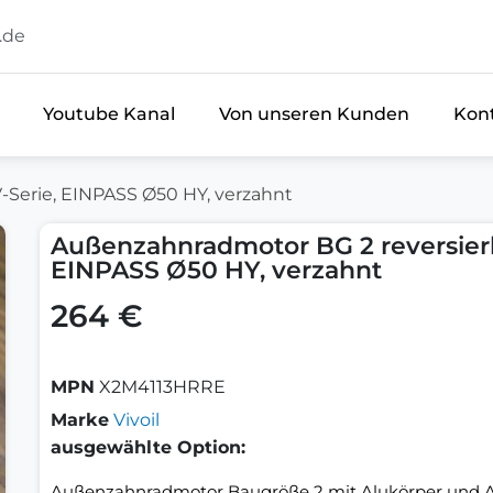
.de
Youtube Kanal
Von unseren Kunden
Kon
-Serie, EINPASS Ø50 HY, verzahnt
Außenzahnradmotor BG 2 reversierb
EINPASS Ø50 HY, verzahnt
264 €
MPN
X2M4113HRRE
Marke
Vivoil
ausgewählte Option:
Außenzahnradmotor Baugröße 2 mit Alukörper und 