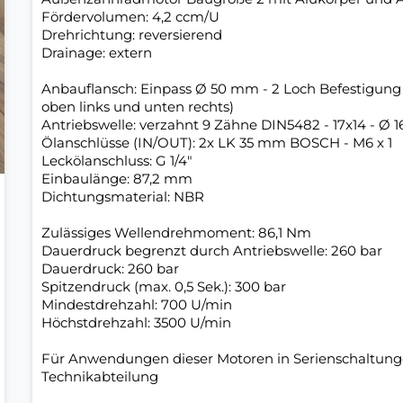
Fördervolumen: 4,2 ccm/U
Drehrichtung: reversierend
Drainage: extern
Anbauflansch: Einpass Ø 50 mm - 2 Loch Befestigu
oben links und unten rechts)
Antriebswelle: verzahnt 9 Zähne DIN5482 - 17x14 - Ø 16
Ölanschlüsse (IN/OUT): 2x LK 35 mm BOSCH - M6 x 1
Leckölanschluss: G 1/4"
Einbaulänge: 87,2 mm
Dichtungsmaterial: NBR
Zulässiges Wellendrehmoment: 86,1 Nm
Dauerdruck begrenzt durch Antriebswelle: 260 bar
Dauerdruck: 260 bar
Spitzendruck (max. 0,5 Sek.): 300 bar
Mindestdrehzahl: 700 U/min
Höchstdrehzahl: 3500 U/min
Für Anwendungen dieser Motoren in Serienschaltungen
Technikabteilung