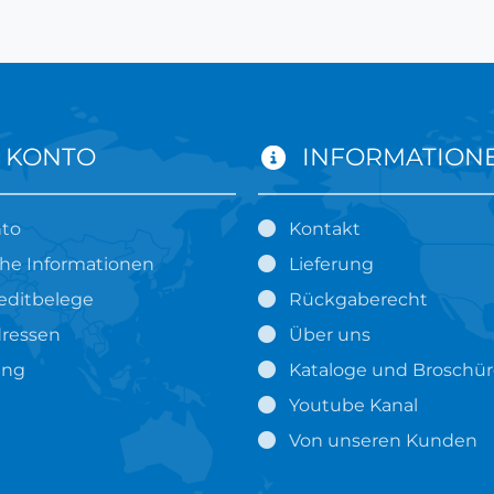
 KONTO
INFORMATION
nto
Kontakt
che Informationen
Lieferung
editbelege
Rückgaberecht
ressen
Über uns
ung
Kataloge und Broschü
Youtube Kanal
Von unseren Kunden