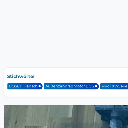
Stichwörter
BOSCH Flansch
Außenzahnradmotor BG 2
Vivoil XV-Serie