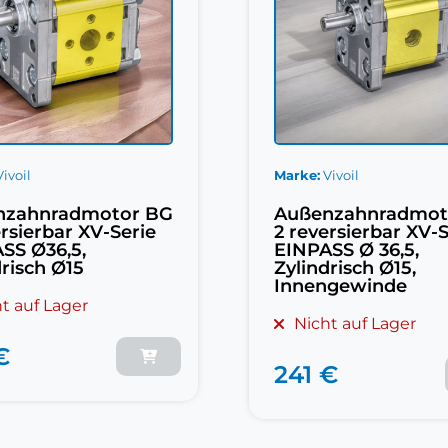
Vivoil
Marke
Vivoil
nzahnradmotor BG
Außenzahnradmot
ersierbar XV-Serie
2 reversierbar XV-S
SS Ø36,5,
EINPASS Ø 36,5,
drisch Ø15
Zylindrisch Ø15,
Innengewinde
t auf Lager
Nicht auf Lager
€
241 €