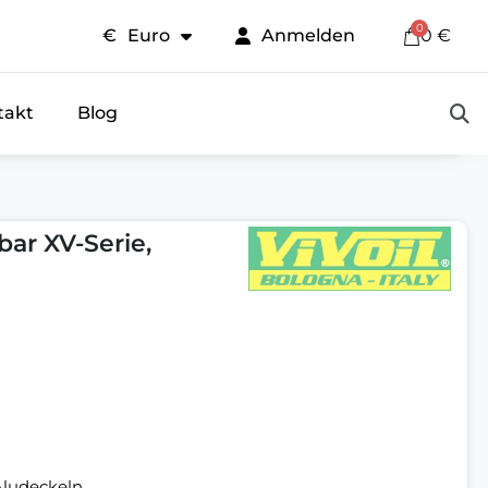
€
Euro
Anmelden
0 €
takt
Blog
ar XV-Serie,
Aludeckeln