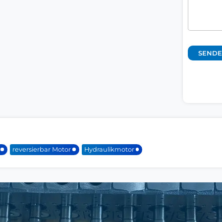
reversierbar Motor
Hydraulikmotor