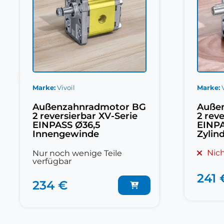
Marke
Vivoil
Marke
Außenzahnradmotor BG
Auße
2 reversierbar XV-Serie
2 rev
EINPASS Ø36,5
EINPA
Innengewinde
Zylin
Nich
Nur noch wenige Teile
verfügbar
241 
234 €