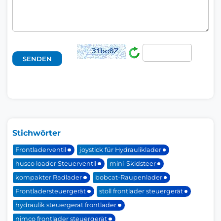
Stichwörter
Frontladerventil
joystick für Hydrauliklader
husco loader Steuerventil
mini-Skidsteer
kompakter Radlader
bobcat-Raupenlader
Frontladersteuergerät
stoll frontlader steuergerät
hydraulik steuergerät frontlader
nimco frontlader steuergerät