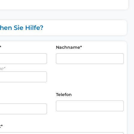
hen Sie Hilfe?
*
Nachname*
me*
Telefon
t*