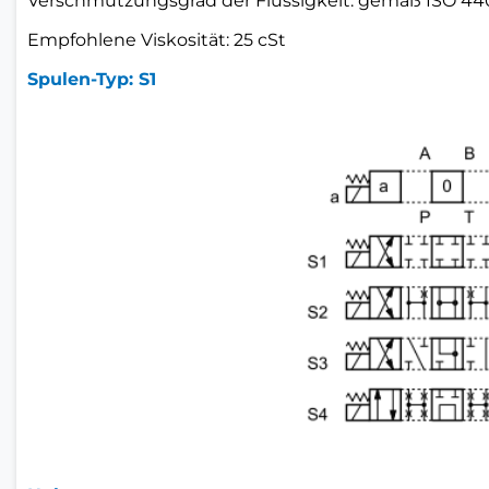
Verschmutzungsgrad der Flüssigkeit: gemäß ISO 4406
Empfohlene Viskosität: 25 cSt
Spulen-Typ: S1