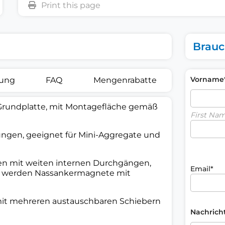
Brauc
Vorname
rung
FAQ
Mengenrabatte
Grundplatte, mit Montagefläche gemäß
First Na
gen, geeignet für Mini-Aggregate und
en mit weiten internen Durchgängen,
Email*
Es werden Nassankermagnete mit
 mit mehreren austauschbaren Schiebern
Nachrich