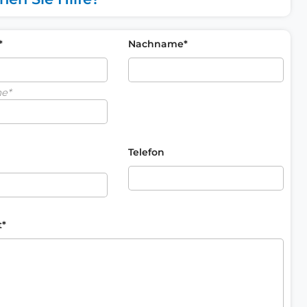
*
Nachname*
me*
Telefon
t*