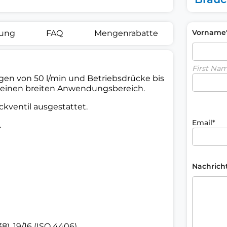
Vorname
rung
FAQ
Mengenrabatte
First Na
en von 50 l/min und Betriebsdrücke bis
0 einen breiten Anwendungsbereich.
ckventil ausgestattet.
Email*
.
Nachrich
8), 19/16 (ISO 4406)