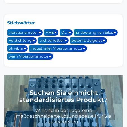
Stichwörter
vibrationsmotor
MVE
OLI
Entleerung von Silos
Verdichtung
trichterrüttler
betonrüttelgerät
oli Vibra
industrieller Vibrationsmotor
wam Vibrationsmotor
Suchen Sie ein nicht
standardisiertes Produkt?
Wir sind in der Lage, eine
maßgeschneiderte Lösung speziell für Sie
zu erarbeiten.