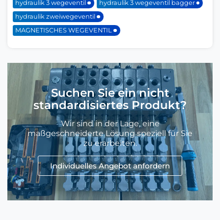
hydraulik 3 wegeventil
hydraulik 3 wegeventil bagger
hydraulik zweiwegeventil
MAGNETISCHES WEGEVENTIL
Suchen Sie ein nicht
standardisiertes Produkt?
Wir sind in der Lage, eine
maßgeschneiderte Lösung speziell für Sie
zu erarbeiten.
Individuelles Angebot anfordern