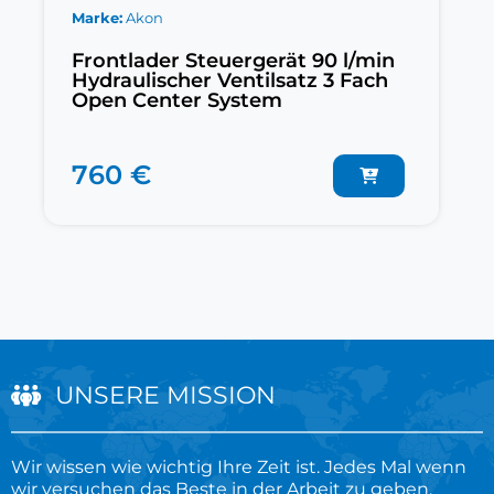
Marke
Akon
Frontlader Steuergerät 90 l/min
Hydraulischer Ventilsatz 3 Fach
Open Center System
760 €
UNSERE MISSION
Wir wissen wie wichtig Ihre Zeit ist. Jedes Mal wenn
wir versuchen das Beste in der Arbeit zu geben,