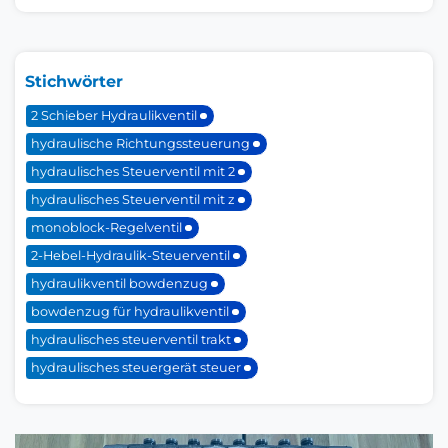
Stichwörter
2 Schieber Hydraulikventil
hydraulische Richtungssteuerung
hydraulisches Steuerventil mit 2
hydraulisches Steuerventil mit z
monoblock-Regelventil
2-Hebel-Hydraulik-Steuerventil
hydraulikventil bowdenzug
bowdenzug für hydraulikventil
hydraulisches steuerventil trakt
hydraulisches steuergerät steuer