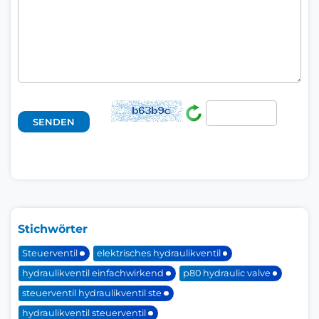
Stichwörter
Steuerventil
elektrisches hydraulikventil
hydraulikventil einfachwirkend
p80 hydraulic valve
steuerventil hydraulikventil ste
hydraulikventil steuerventil