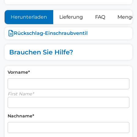
Herunterladen
Lieferung
FAQ
Mengen
Rückschlag-Einschraubventil
Brauchen Sie Hilfe?
Vorname*
First Name*
Nachname*