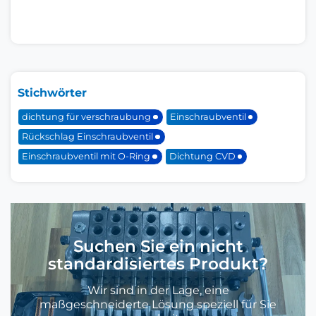
Stichwörter
dichtung für verschraubung
Einschraubventil
Rückschlag Einschraubventil
Einschraubventil mit O-Ring
Dichtung CVD
Suchen Sie ein nicht
standardisiertes Produkt?
Wir sind in der Lage, eine
maßgeschneiderte Lösung speziell für Sie