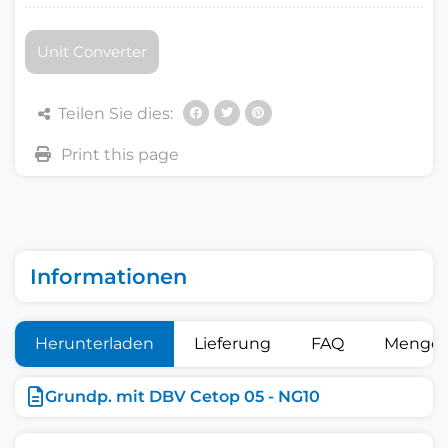
Unit Converter
Teilen Sie dies:
Informationen
Herunterladen
Lieferung
FAQ
Mengen
Grundp. mit DBV Cetop 05 - NG10