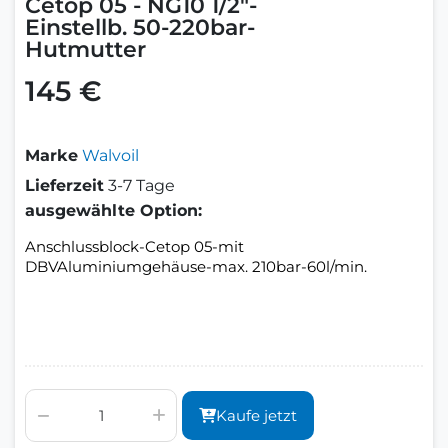
Cetop 05 - NG10 1/2"-
Einstellb. 50-220bar-
Hutmutter
145 €
Marke
Walvoil
Lieferzeit
3-7 Tage
ausgewählte Option:
Anschlussblock-Cetop 05-mit
DBVAluminiumgehäuse-max. 210bar-60l/min.
Kaufe jetzt