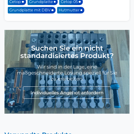
Cetop
Grundplatte
Cetop 05
Grundplatte mit DBV
Hutmutter
Suchen Sie ein nicht
standardisiertes Produkt?
Wir sind in der Lage, eine
maßgeschneiderte Lösung speziell für Sie
zu erarbeiten.
Individuelles Angebot anfordern