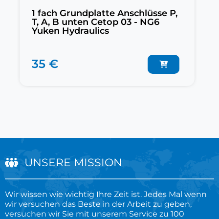
1 fach Grundplatte Anschlüsse P,
T, A, B unten Cetop 03 - NG6
Yuken Hydraulics
35 €
UNSERE MISSION
Wir wissen wie wichtig Ihre Zeit ist. Jedes Mal wenn
wir versuchen das Beste in der Arbeit zu geben,
versuchen wir Sie mit unserem Service zu 100