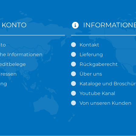
 KONTO
INFORMATION
nto
Kontakt
che Informationen
Lieferung
editbelege
Rückgaberecht
ressen
Über uns
ung
Kataloge und Broschü
Youtube Kanal
Von unseren Kunden