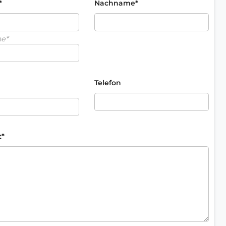
*
Nachname*
me*
Telefon
t*