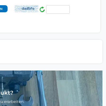
dukt?
u erarbeiten.