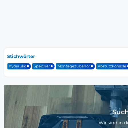
Stichwörter
hydraulik
Speicher
Montagezubehör
Abstützkonsole
Such
Wir sind in 