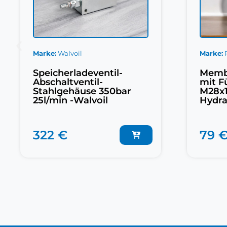
Marke
Walvoil
Marke
Speicherladeventil-
Memb
Abschaltventil-
mit F
Stahlgehäuse 350bar
M28x1
25l/min -Walvoil
Hydra
322 €
79 