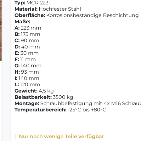
Typ:
MCR 223
Material:
Hochfester Stahl
Oberfläche:
Korrosionsbeständige Beschichtung
Maße:
A:
223 mm
B:
175 mm
C:
90 mm
D:
40 mm
E:
30 mm
F:
11 mm
G:
140 mm
H:
93 mm
I:
140 mm
L:
120 mm
Gewicht:
4,5 kg
Belastbarkeit:
3500 kg
Montage:
Schraubbefestigung mit 4x M16 Schraub
Temperaturbereich:
-25°C bis +80°C
Nur noch wenige Teile verfügbar