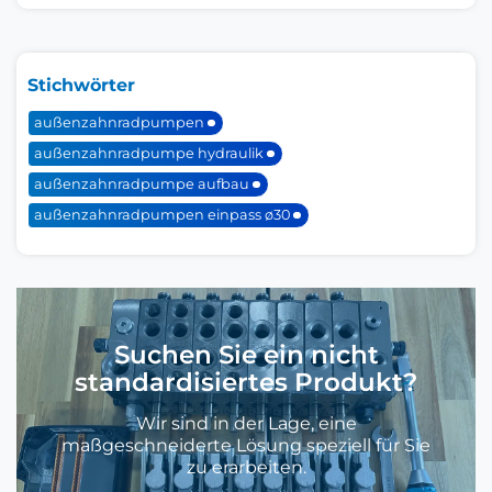
Stichwörter
außenzahnradpumpen
außenzahnradpumpe hydraulik
außenzahnradpumpe aufbau
außenzahnradpumpen einpass ø30
Suchen Sie ein nicht
standardisiertes Produkt?
Wir sind in der Lage, eine
maßgeschneiderte Lösung speziell für Sie
zu erarbeiten.