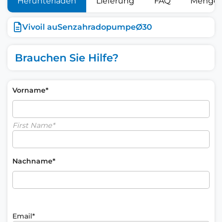
Herunterladen
Lieferung
FAQ
Mengen
Vivoil auSenzahradopumpeØ30
Brauchen Sie Hilfe?
Vorname*
First Name*
Nachname*
Email*