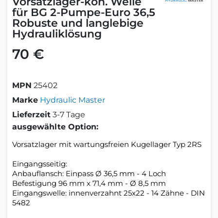
Vorsatzlager-kon. Welle
für BG 2-Pumpe-Euro 36,5
Robuste und langlebige
Hydrauliklösung
70 €
MPN
25402
Marke
Hydraulic Master
Lieferzeit
3-7 Tage
ausgewählte Option:
Vorsatzlager mit wartungsfreien Kugellager Typ 2RS
Eingangsseitig:
Anbauflansch: Einpass Ø 36,5 mm - 4 Loch
Befestigung 96 mm x 71,4 mm - Ø 8,5 mm
Eingangswelle: innenverzahnt 25x22 - 14 Zähne - DIN
5482