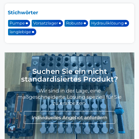
Stichwörter
Pumpe
Vorsatzlager
Robuste
Hydrauliklösung
langlebige
Suchen Sie ein nicht
standardisiertes Produkt?
Wir sind in der Lage, eine
maßgeschneiderte Lösung speziell für Sie
zu erarbeiten.
Individuelles Angebot anfordern