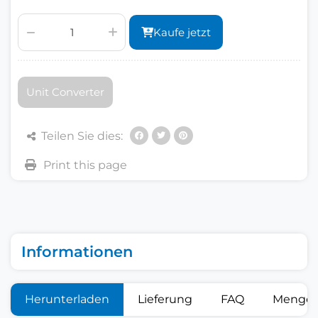
Kaufe jetzt
Unit Converter
Teilen Sie dies:
Informationen
Herunterladen
Lieferung
FAQ
Mengen