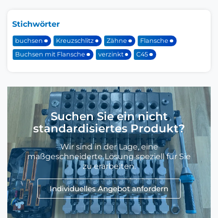
Stichwörter
buchsen
Kreuzschlitz
Zähne
Flansche
Buchsen mit Flansche
verzinkt
C45
Suchen Sie ein nicht
standardisiertes Produkt?
Wir sind in der Lage, eine
maßgeschneiderte Lösung speziell für Sie
zu erarbeiten.
Individuelles Angebot anfordern