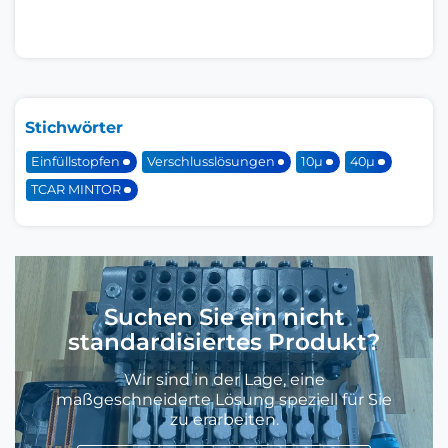
Stichwörter
Einfüllstopfen
Verschlusslösungen
10μ
40μ
TCAR MINTOR
Suchen Sie ein nicht
standardisiertes Produkt?
Wir sind in der Lage, eine
maßgeschneiderte Lösung speziell für Sie
zu erarbeiten.