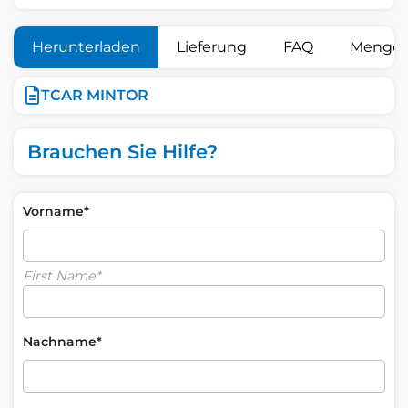
Herunterladen
Lieferung
FAQ
Mengen
TCAR MINTOR
Brauchen Sie Hilfe?
Vorname*
First Name*
Nachname*