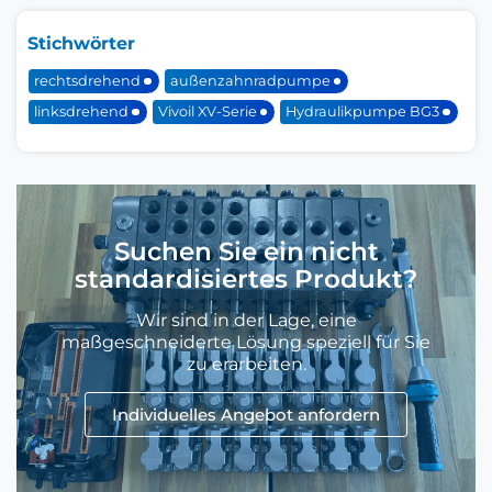
Stichwörter
rechtsdrehend
außenzahnradpumpe
linksdrehend
Vivoil XV-Serie
Hydraulikpumpe BG3
Suchen Sie ein nicht
standardisiertes Produkt?
Wir sind in der Lage, eine
maßgeschneiderte Lösung speziell für Sie
zu erarbeiten.
Individuelles Angebot anfordern