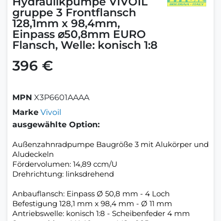
Hydraulikpumpe VIVOIL
gruppe 3 Frontflansch
128,1mm x 98,4mm,
Einpass ⌀50,8mm EURO
Flansch, Welle: konisch 1:8
396 €
MPN
X3P6601AAAA
Marke
Vivoil
ausgewählte Option:
Außenzahnradpumpe Baugröße 3 mit Alukörper und
Aludeckeln
Fördervolumen: 14,89 ccm/U
Drehrichtung: linksdrehend
Anbauflansch: Einpass Ø 50,8 mm - 4 Loch
Befestigung 128,1 mm x 98,4 mm - Ø 11 mm
Antriebswelle: konisch 1:8 - Scheibenfeder 4 mm