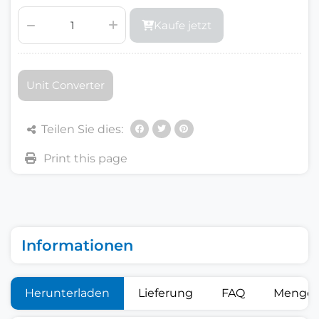
Kaufe jetzt
Unit Converter
Teilen Sie dies:
Informationen
Herunterladen
Lieferung
FAQ
Mengen