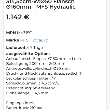
314,5ccm-W:Ø50 Flansch
Ø160mm - M+S Hydraulic
1.142 €
MPN
MV315C
Marke
M+S Hydraulic
Lieferzeit
3-7 Tage
ausgewählte Option:
Anbauflansch: Einpass Ø160mm - 4 Loch
Befestigung 200 mm - Ø 18 mm
Antriebswelle: zylindrisch Ø50 mm
Druck- und Rücklaufanschlüsse: seitlich 1"
Leckölanschluss: hinten 1/4"
Schluckvolumen: 314,5 ccm/U
Drehrichtung: reversierend
Einbaulänge: 214,5 mm
Eingangsdruck
Dauerdruck: 210 bar