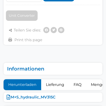
Unit Converter
Teilen Sie dies:
Informationen
Herunterladen
Lieferung
FAQ
Mengen
M+S_hydraulic_MV315C