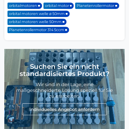
orbitalmotoren
orbital motor
Planetenrollermotor
orbital motoren welle ø 50mm
orbital motoren welle 50mm
Planetenrollermotor 314 5ccm
Suchen Sie ein nicht
standardisiertes Produkt?
Wir sind in der Lage, eine
maßgeschneiderte Lösung speziell für Sie
zu erarbeiten.
Individuelles Angebot anfordern