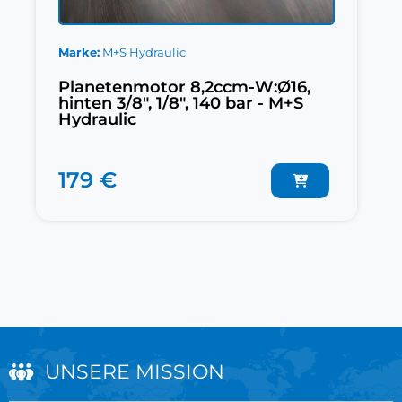
Marke
M+S Hydraulic
Planetenmotor 8,2ccm-W:Ø16,
hinten 3/8", 1/8", 140 bar - M+S
Hydraulic
179 €
UNSERE MISSION