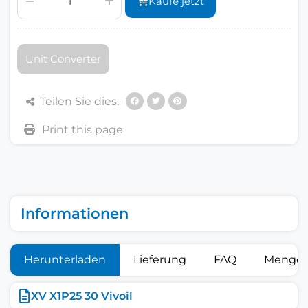
Kaufe jetzt
Unit Converter
Teilen Sie dies:
Informationen
Herunterladen
Lieferung
FAQ
Mengen
XV X1P25 30 Vivoil