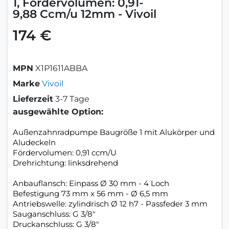
1, Fördervolumen: 0,91-
9,88 Ccm/u 12mm - Vivoil
174 €
MPN
X1P1611ABBA
Marke
Vivoil
Lieferzeit
3-7 Tage
ausgewählte Option:
Außenzahnradpumpe Baugröße 1 mit Alukörper und
Aludeckeln
Fördervolumen: 0,91 ccm/U
Drehrichtung: linksdrehend
Anbauflansch: Einpass Ø 30 mm - 4 Loch
Befestigung 73 mm x 56 mm - Ø 6,5 mm
Antriebswelle: zylindrisch Ø 12 h7 - Passfeder 3 mm
Sauganschluss: G 3/8"
Druckanschluss: G 3/8"