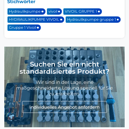
Stichwörter
Hydraulikpumpe
vivoil
VIVOIL GRUPPE 1
HYDRAULIKPUMPE VIVOIL
Hydraulikpumpe gruppe 1
Gruppe 1 Vivoil
Suchen Sie ein nicht
standardisiertes Produkt?
Wir sind in der Lage, eine
maßgeschneiderte Lösung speziell für Sie
zu erarbeiten.
Individuelles Angebot anfordern