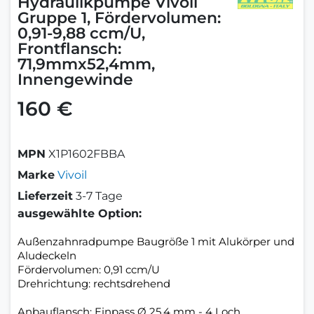
Hydraulikpumpe Vivoil
Gruppe 1, Fördervolumen:
0,91-9,88 ccm/U,
Frontflansch:
71,9mmx52,4mm,
Innengewinde
160 €
MPN
X1P1602FBBA
Marke
Vivoil
Lieferzeit
3-7 Tage
ausgewählte Option:
Außenzahnradpumpe Baugröße 1 mit Alukörper und
Aludeckeln
Fördervolumen: 0,91 ccm/U
Drehrichtung: rechtsdrehend
Anbauflansch: Einpass Ø 25,4 mm - 4 Loch