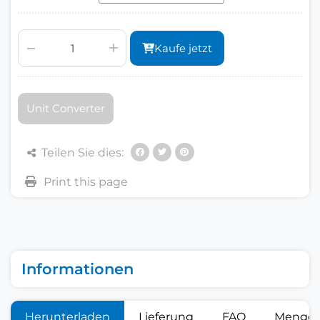
Kaufe jetzt
Unit Converter
Teilen Sie dies:
Informationen
Herunterladen
Lieferung
FAQ
Mengen