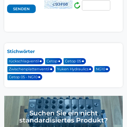
Stichwörter
rückschlagventil
Cetop
Cetop 05
Zwischenplattenventil
Yuken Hydraulics
NG10
Cetop 05 - NG10
Suchen Sie ein nicht
standardisiertes Produkt?