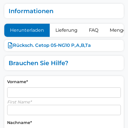
Informationen
Herunterladen
Lieferung
FAQ
Mengen
Rücksch. Cetop 05-NG10 P,A,B,Ta
Brauchen Sie Hilfe?
Vorname*
First Name*
Nachname*